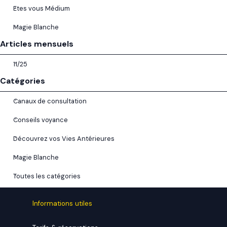
Etes vous Médium
Magie Blanche
Sauter le bloc Articles mensuels
Articles mensuels
11/25
Sauter le bloc Catégories
Catégories
Canaux de consultation
Conseils voyance
Découvrez vos Vies Antérieures
Magie Blanche
Toutes les catégories
Informations utiles