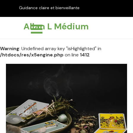
Aller au contenu
Guidance claire et bienveillante
pour éclairer votre chemin
Sauter le menu
Allan L Médium
Warning
: Undefined array key "isHighlighted" in
/htdocs/res/x5engine.php
on line
1412