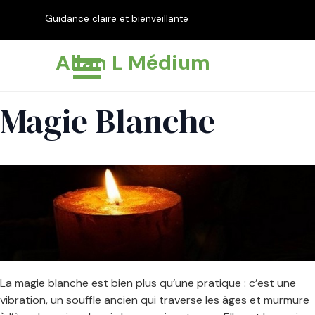
Aller au contenu
Guidance claire et bienveillante
pour éclairer votre chemin
Sauter le menu
Allan L Médium
Magie Blanche
La magie blanche est bien plus qu’une pratique : c’est une
vibration, un souffle ancien qui traverse les âges et murmure