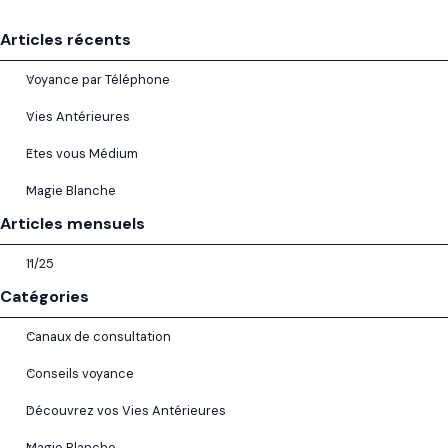
Sauter le bloc Articles récents
Articles récents
Voyance par Téléphone
Vies Antérieures
Etes vous Médium
Magie Blanche
Sauter le bloc Articles mensuels
Articles mensuels
11/25
Sauter le bloc Catégories
Catégories
Canaux de consultation
Conseils voyance
Découvrez vos Vies Antérieures
Magie Blanche