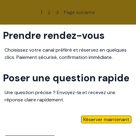
Page actuelle :
1
Aller à la page :
2
Aller à la page :
3
Page suivante
Prendre rendez-vous
Choisissez votre canal préféré et réservez en quelques
clics. Paiement sécurisé, confirmation immédiate.
Poser une question rapide
Une question précise ? Envoyez-la et recevez une
réponse claire rapidement.
Réserver maintenant