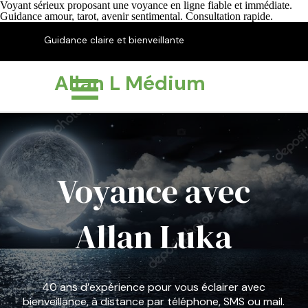
Voyant sérieux proposant une voyance en ligne fiable et immédiate.
Guidance amour, tarot, avenir sentimental. Consultation rapide.
Aller au contenu
Guidance claire et bienveillante
pour éclairer votre chemin
Sauter le menu
Allan L Médium
Voyance avec
Allan Luka
40 ans d’expérience pour vous éclairer avec
bienveillance, à distance par téléphone, SMS ou mail.